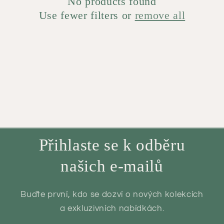
No products found
Use fewer filters or
remove all
t
i
o
n
:
Přihlaste se k odběru
našich e-mailů
Buďte první, kdo se dozví o nových kolekcích
a exkluzivních nabídkách.